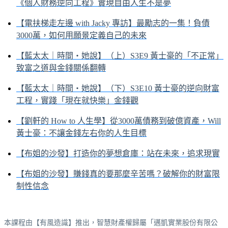
《個人財務逆向工程》實現自由人生不是夢
【電扶梯走左邊 with Jacky 專訪】最勵志的一集！負債
3000萬，如何用願景定義自己的未來
【藍太太｜時間・她說】（上）S3E9 黃士豪的「不正常」
致富之道與金錢關係翻轉
【藍太太｜時間・她說】（下）S3E10 黃士豪的逆向財富
工程，實踐「現在就快樂」金錢觀
【劉軒的 How to 人生學】從3000萬債務到破億資產，Will
黃士豪：不讓金錢左右你的人生目標
【布姐的沙發】打造你的夢想倉庫：站在未來，追求現實
【布姐的沙發】賺錢真的要那麼辛苦嗎？破解你的財富限
制性信念
本課程由【有風造識】推出，智慧財產權歸屬「邁凱實業股份有限公